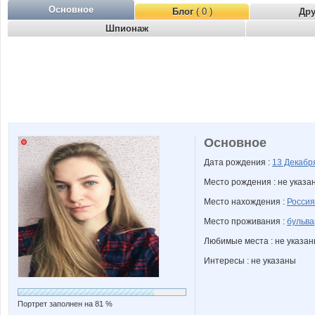
Основное
Блог
( 0 )
Др
Шпионаж
Основное
Дата рождения :
13 Декаб
Место рождения : не указа
Место нахождения :
Россия
Место проживания :
бульв
Любимые места : не указа
Интересы : не указаны
Портрет заполнен на 81 %